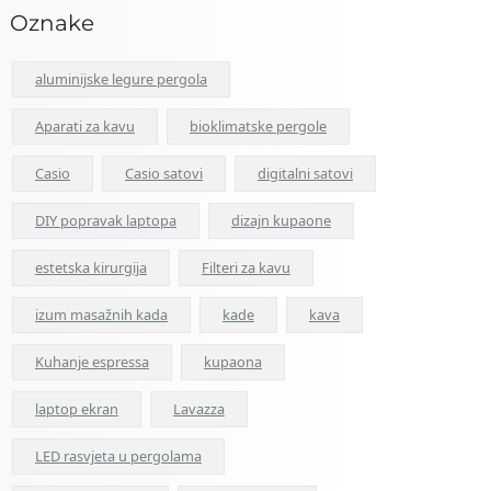
Oznake
aluminijske legure pergola
Aparati za kavu
bioklimatske pergole
Casio
Casio satovi
digitalni satovi
DIY popravak laptopa
dizajn kupaone
estetska kirurgija
Filteri za kavu
izum masažnih kada
kade
kava
Kuhanje espressa
kupaona
laptop ekran
Lavazza
LED rasvjeta u pergolama