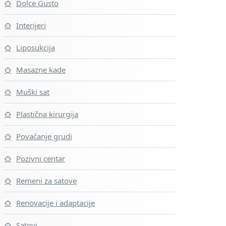
Dolce Gusto
Interijeri
Liposukcija
Masazne kade
Muški sat
Plastična kirurgija
Povaćanje grudi
Pozivni centar
Remeni za satove
Renovacije i adaptacije
Satovi