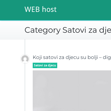
Skip
WEB host
to
content
Category Satovi za dj
Koji satovi za djecu su bolji – dig
Satovi za djecu