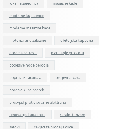
lokalna zajednica
masazne kade
moderne kupaonice
moderne masazne kade
motorizirane žaluzine
obiteljska kupaona
oprema za kavu
planiranje prostora
podesive noge pergola
popravak računala
preljevna kava
prodaja kuća Zagreb
prosvjed protiv solarne elektrane
renovacija kupaonice
ruralni turizam
satovi
savjeti za prodaju kuće