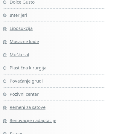
Dolce Gusto
Interijeri
Liposukcija
Masazne kade
Muški sat
Plastična kirurgija
Povaćanje grudi
Pozivni centar
Remeni za satove
Renovacije i adaptacije
Satovi