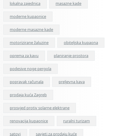
lokalna zajednica
masazne kade
moderne kupaonice
moderne masazne kade
motorizirane žaluzine
obiteljska kupaona
oprema za kavu
planiranje prostora
podesive noge pergola
popravak računala
preljevna kava
prodaja kuća Zagreb
prosvjed protiv solarne elektrane
renovacija kupaonice
ruralni turizam
satovi
savjeti za prodaju kuće