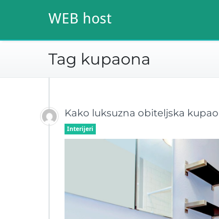
Skip
WEB host
to
content
Tag kupaona
Kako luksuzna obiteljska kupao
Interijeri