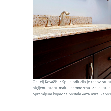
Obitelj Kovačić iz Splita odlučila je renovirati 
higijenu: staru, malu i nemodernu. Željeli su 
opremljena kupaona postala oaza mira. Zaposlil