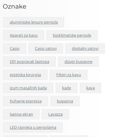
Oznake
aluminijske legure pergola
Aparati za kavu
bioklimatske pergole
Casio
Casio satovi
digitalni satovi
DIY popravak laptopa
dizajn kupaone
estetska kirurgija
Filteri za kavu
izum masažnih kada
kade
kava
Kuhanje espressa
kupaona
laptop ekran
Lavazza
LED rasvjeta u pergolama